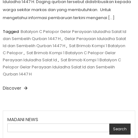
Iduladha 1447 H. Daging qurban tersebut didistribusikan kepada
warga sekitar markas dan yang membutuhkan. Untuk
mengetahui informasi pembaruan terkini mengenai […]
Tagged
Batalyon C Pelopor Gelar Perayaan Iduladha Salat Id
dan Sembelih Qurban 1447 H
,
Gelar Perayaan Iduladha Salat
Id dan Sembelih Qurban 1447 H
,
Sat Brimob Kompi 1 Batalyon
C Pelopor
,
Sat Brimob Kompi 1 Batalyon C Pelopor Gelar
Perayaan Iduladha Salat Id
,
Sat Brimob Kompi 1 Batalyon C
Pelopor Gelar Perayaan Iduladha Salat Id dan Sembelih
Qurban 1447 H
Discover
MADANI NEWS
Search