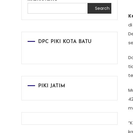
Search
Ke
di
De
DPC PIKI KOTA BATU
s
Da
ti
t
PIKI JATIM
M
4
me
“
ka