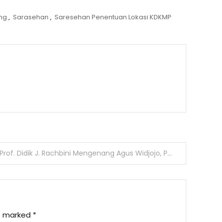
ung
,
Sarasehan
,
Saresehan Penentuan Lokasi KDKMP
Prof. Didik J. Rachbini Mengenang Agus Widjojo, Perwira Intelektual dan Pendorong Demokratisasi TNI
re marked
*