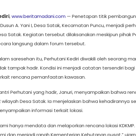
diri
,
www.beritamadani.com
— Penetapan titik pembanguna
 Dusun A. Yani I, Desa Satak, Kecamatan Puncu, menjadi pe
sa Satak. Kegiatan tersebut dilaksanakan meskipun pihak P
ecara langsung dalam forum tersebut.
lam saresehan itu, Perhutani Kediri diwakili oleh seorang ma
dak tampak hadir. Kondisi ini menjadi catatan tersendiri b
erkait rencana pemanfaatan kawasan.
antri Perhutani yang hadir, Januri, menyampaikan bahwa r
2 wilayah Desa Satak. Ia menjelaskan bahwa kehadirannya 
nyampaikan informasi terkait lokasi.
Kami hanya mendata dan melaporkan rencana lokasi KDKMP. 
mi dan menjadi ranah Kementerian Kehutanan pusat,” ujarny