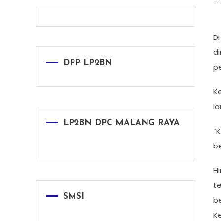
Di
d
DPP LP2BN
p
Ke
l
LP2BN DPC MALANG RAYA
“K
be
Hi
te
SMSI
be
K