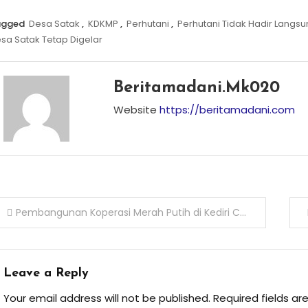
agged
Desa Satak
,
KDKMP
,
Perhutani
,
Perhutani Tidak Hadir Langs
sa Satak Tetap Digelar
Beritamadani.mk020
Website
https://beritamadani.com
ost
Pembangunan Koperasi Merah Putih di Kediri Capai Progres Signifikan, Kodim 0809 Dorong Jadi Motor Ekonomi Desa
avigation
Leave a Reply
Your email address will not be published.
Required fields a