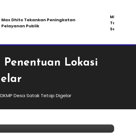
MKKS Kabupate
s Dhito Tekankan Peningkatan
Tak Ada Pemo
layanan Publik
Sertifikasi un
n Penentuan Lokasi
elar
KDKMP Desa Satak Tetap Digelar
ng, Saresehan
 Satak Tetap Digelar