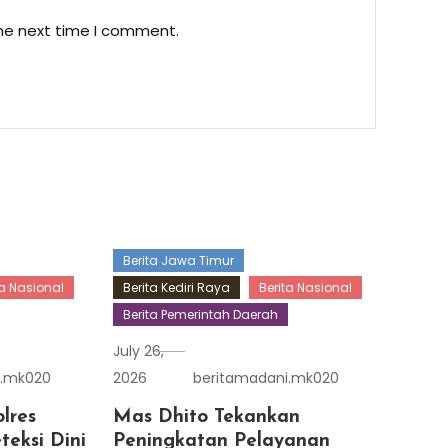
the next time I comment.
Berita Jawa Timur
ta Nasional
Berita Kediri Raya
Berita Nasional
Berita Pemerintah Daerah
July 26,
i.mk020
2026
beritamadani.mk020
lres
Mas Dhito Tekankan
teksi Dini
Peningkatan Pelayanan