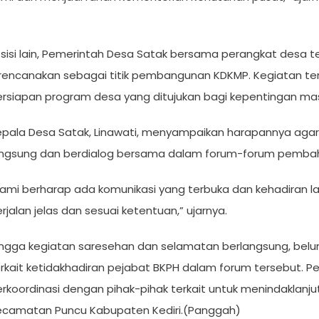
 sisi lain, Pemerintah Desa Satak bersama perangkat desa 
irencanakan sebagai titik pembangunan KDKMP. Kegiatan te
ersiapan program desa yang ditujukan bagi kepentingan ma
pala Desa Satak, Linawati, menyampaikan harapannya agar k
angsung dan berdialog bersama dalam forum-forum pemba
ami berharap ada komunikasi yang terbuka dan kehadiran la
rjalan jelas dan sesuai ketentuan,” ujarnya.
ngga kegiatan saresehan dan selamatan berlangsung, belum
rkait ketidakhadiran pejabat BKPH dalam forum tersebut. 
rkoordinasi dengan pihak-pihak terkait untuk menindaklan
ecamatan Puncu Kabupaten Kediri.(Panggah)