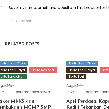
Save my name, email, and website in this browser for 
RELATED POSTS
Berita Jawa Timur
Berita Jawa Timur
Berita Kediri Raya
Berita Nasional
Berita Kediri Raya
Beri
Berita Pendidikan
Berita Polri
gust 5,
August 4,
026
beritamadani.mk020
2026
beritamadan
akor MKKS dan
Apel Perdana, Kapo
embukaan MGMP SMP
Kediri Tekankan De