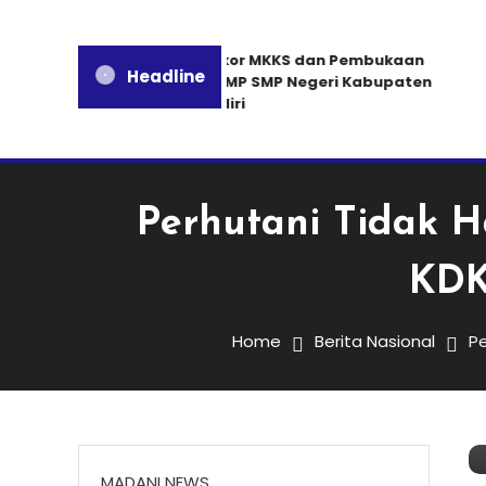
Rakor MKKS dan Pembukaan
Headline
MGMP SMP Negeri Kabupaten
Kediri
Perhutani Tidak H
KDK
Home
Berita Nasional
Pe
MADANI NEWS