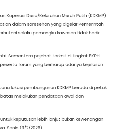
n Koperasi Desa/Kelurahan Merah Putih (KDKMP)
rhatian dalam saresehan yang digelar Pemerintah
erhutani selaku pemangku kawasan tidak hadir
ntri. Sementara pejabat terkait di tingkat BKPH
agi peserta forum yang berharap adanya kejelasan
encana lokasi pembangunan KDKMP berada di petak
sebatas melakukan pendataan awal dan
Untuk keputusan lebih lanjut bukan kewenangan
a, Senin (9/2/2026).