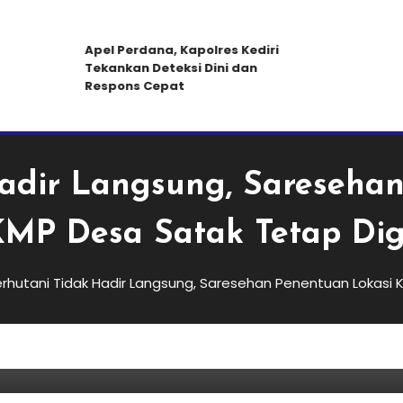
Apel Perdana, Kapolres Kediri
Ma
Tekankan Deteksi Dini dan
Pe
Respons Cepat
adir Langsung, Sareseha
MP Desa Satak Tetap Dig
Berita Jawa Timur
Berita Kediri Raya
Berita Nasional
February 9, 2026
beritamadani.mk020
rhutani Tidak Hadir Langsung, Saresehan Penentuan Lokasi 
Perhutani Tidak Hadir Langsu
Penentuan Lokasi KDKMP Desa