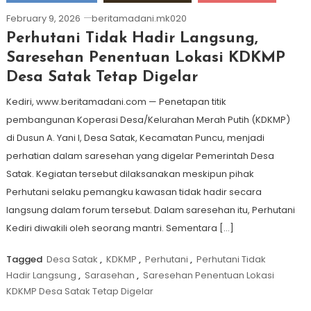
February 9, 2026
beritamadani.mk020
Perhutani Tidak Hadir Langsung,
Saresehan Penentuan Lokasi KDKMP
Desa Satak Tetap Digelar
Kediri, www.beritamadani.com — Penetapan titik
pembangunan Koperasi Desa/Kelurahan Merah Putih (KDKMP)
di Dusun A. Yani I, Desa Satak, Kecamatan Puncu, menjadi
perhatian dalam saresehan yang digelar Pemerintah Desa
Satak. Kegiatan tersebut dilaksanakan meskipun pihak
Perhutani selaku pemangku kawasan tidak hadir secara
langsung dalam forum tersebut. Dalam saresehan itu, Perhutani
Kediri diwakili oleh seorang mantri. Sementara […]
Tagged
Desa Satak
,
KDKMP
,
Perhutani
,
Perhutani Tidak
Hadir Langsung
,
Sarasehan
,
Saresehan Penentuan Lokasi
KDKMP Desa Satak Tetap Digelar