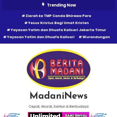
Skip
Trending Now
To
Ziarah ke TMP Canda Bhirawa Pare
Content
Yesus Kristus Bagi Umat Kristen
Yayasan Yatim dan Dhuafa Kalisari Jakarta Timur
Yayasan Yatim dan Dhuafa Kalisari
Wurandungan
MadaniNews
Cepat, Akurat, Santun & Berbudaya