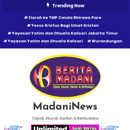
Skip
Trending Now
To
Ziarah ke TMP Canda Bhirawa Pare
Content
Yesus Kristus Bagi Umat Kristen
Yayasan Yatim dan Dhuafa Kalisari Jakarta Timur
Yayasan Yatim dan Dhuafa Kalisari
Wurandungan
MadaniNews
Cepat, Akurat, Santun & Berbudaya