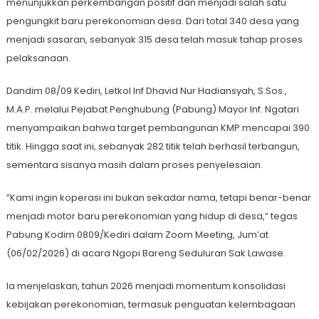
menunjukkan perkembangan positif dan menjadi salah satu
pengungkit baru perekonomian desa. Dari total 340 desa yang
menjadi sasaran, sebanyak 315 desa telah masuk tahap proses
pelaksanaan.
Dandim 08/09 Kediri, Letkol Inf Dhavid Nur Hadiansyah, S.Sos.,
M.A.P. melalui Pejabat Penghubung (Pabung) Mayor Inf. Ngatari
menyampaikan bahwa target pembangunan KMP mencapai 390
titik. Hingga saat ini, sebanyak 282 titik telah berhasil terbangun,
sementara sisanya masih dalam proses penyelesaian.
“Kami ingin koperasi ini bukan sekadar nama, tetapi benar-benar
menjadi motor baru perekonomian yang hidup di desa,” tegas
Pabung Kodim 0809/Kediri dalam Zoom Meeting, Jum’at
(06/02/2026) di acara Ngopi Bareng Seduluran Sak Lawase.
Ia menjelaskan, tahun 2026 menjadi momentum konsolidasi
kebijakan perekonomian, termasuk penguatan kelembagaan