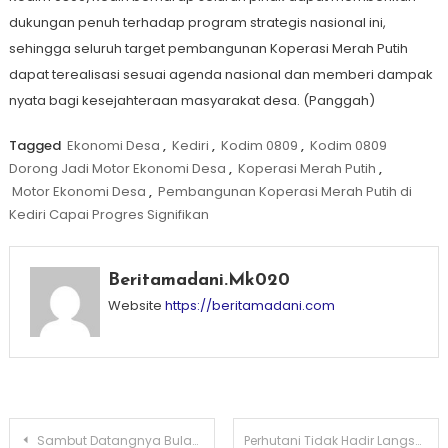
dukungan penuh terhadap program strategis nasional ini,
sehingga seluruh target pembangunan Koperasi Merah Putih
dapat terealisasi sesuai agenda nasional dan memberi dampak
nyata bagi kesejahteraan masyarakat desa. (Panggah)
Tagged
Ekonomi Desa
,
Kediri
,
Kodim 0809
,
Kodim 0809
Dorong Jadi Motor Ekonomi Desa
,
Koperasi Merah Putih
,
Motor Ekonomi Desa
,
Pembangunan Koperasi Merah Putih di
Kediri Capai Progres Signifikan
Beritamadani.mk020
Website
https://beritamadani.com
Post
Sambut Datangnya Bulan Suci Ramadan, PUPR Kabupaten Kediri Berbagi Jumat Berkah
Perhutani Tidak Hadir Langsung, Saresehan Penentuan Lokasi KDKMP Desa Satak Tetap Digelar