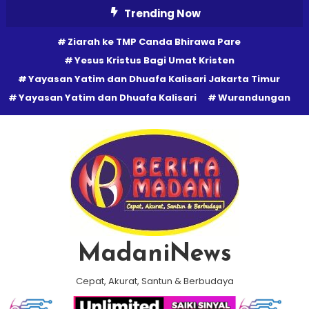
Skip
Trending Now
To
Ziarah ke TMP Canda Bhirawa Pare
Content
Yesus Kristus Bagi Umat Kristen
Yayasan Yatim dan Dhuafa Kalisari Jakarta Timur
Yayasan Yatim dan Dhuafa Kalisari
Wurandungan
MadaniNews
Cepat, Akurat, Santun & Berbudaya