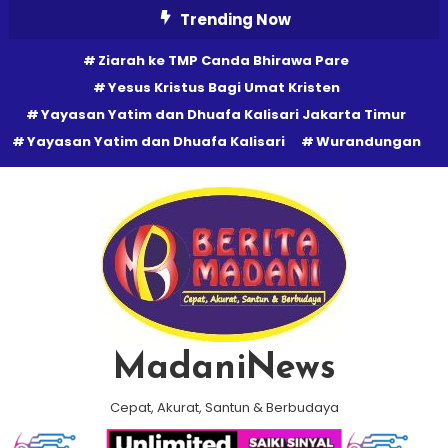
Skip
Trending Now
To
Ziarah ke TMP Canda Bhirawa Pare
Content
Yesus Kristus Bagi Umat Kristen
Yayasan Yatim dan Dhuafa Kalisari Jakarta Timur
Yayasan Yatim dan Dhuafa Kalisari
Wurandungan
MadaniNews
Cepat, Akurat, Santun & Berbudaya