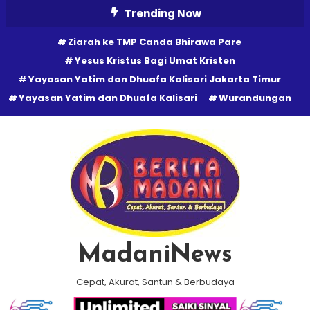
Skip
Trending Now
To
Ziarah ke TMP Canda Bhirawa Pare
Content
Yesus Kristus Bagi Umat Kristen
Yayasan Yatim dan Dhuafa Kalisari Jakarta Timur
Yayasan Yatim dan Dhuafa Kalisari
Wurandungan
MadaniNews
Cepat, Akurat, Santun & Berbudaya