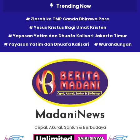
Skip
Trending Now
To
Ziarah ke TMP Canda Bhirawa Pare
Content
Yesus Kristus Bagi Umat Kristen
Yayasan Yatim dan Dhuafa Kalisari Jakarta Timur
Yayasan Yatim dan Dhuafa Kalisari
Wurandungan
MadaniNews
Cepat, Akurat, Santun & Berbudaya