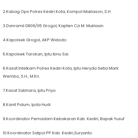
2.Kabag Ops Polres Kediri Kota, Kompol Muklason, S.H.
3.Danramil 0809/05 Grogol, Kapten Czi M. Muklasin
4.Kapolsek Grogol, AKP Widodo
5.Kapolsek Tarokan, Iptu Ibnu Sai
6.Kasat Intelkam Polres Kediri Kota, Iptu Heryda Setia Mark
Wembo, S.H., M.Kn.
7.Kasat Sabhara, Iptu Priyo
8.Kanit Pidum, Ipda Hudi
9.Koordinator Pemadam Kebakaran Kab. Kediri, Bapak Yusuf
10.Koordinator Satpol PP Kab. Kediri,Suryanto