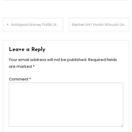
Post
Antisipasi Money Politik, Madas Nusantara Bentuk “Satgas Pemantau Senyap” Pilkada DKI Jakarta
Menteri AHY Hadiri Wisuda Universitas Paramadina
navigation
Leave a Reply
Your email address will not be published.
Required fields
are marked
*
Comment
*