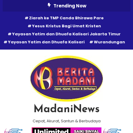
Skip
Trending Now
To
Ziarah ke TMP Canda Bhirawa Pare
Content
Yesus Kristus Bagi Umat Kristen
Yayasan Yatim dan Dhuafa Kalisari Jakarta Timur
Yayasan Yatim dan Dhuafa Kalisari
Wurandungan
MadaniNews
Cepat, Akurat, Santun & Berbudaya