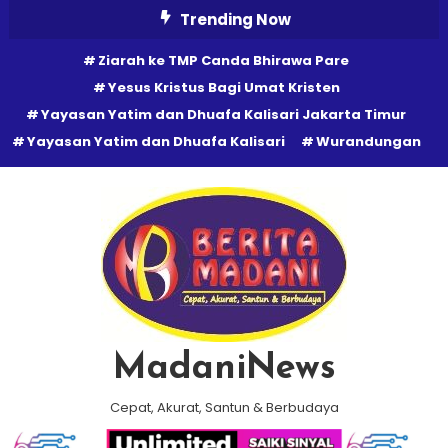
Skip
Trending Now
To
Ziarah ke TMP Canda Bhirawa Pare
Content
Yesus Kristus Bagi Umat Kristen
Yayasan Yatim dan Dhuafa Kalisari Jakarta Timur
Yayasan Yatim dan Dhuafa Kalisari
Wurandungan
MadaniNews
Cepat, Akurat, Santun & Berbudaya