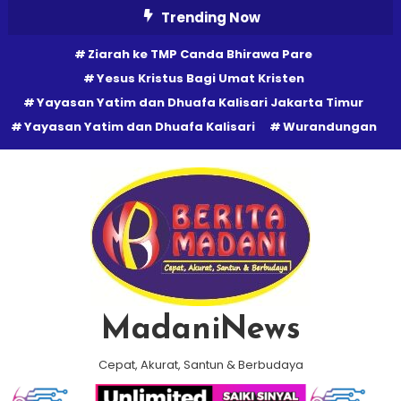
Skip
Trending Now
To
Ziarah ke TMP Canda Bhirawa Pare
Content
Yesus Kristus Bagi Umat Kristen
Yayasan Yatim dan Dhuafa Kalisari Jakarta Timur
Yayasan Yatim dan Dhuafa Kalisari
Wurandungan
MadaniNews
Cepat, Akurat, Santun & Berbudaya