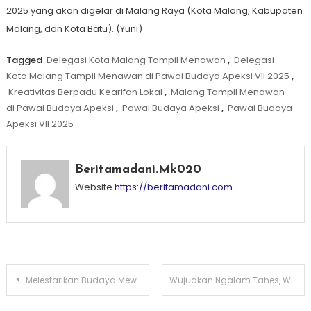
2025 yang akan digelar di Malang Raya (Kota Malang, Kabupaten
Malang, dan Kota Batu). (Yuni)
Tagged
Delegasi Kota Malang Tampil Menawan
,
Delegasi
Kota Malang Tampil Menawan di Pawai Budaya Apeksi VII 2025
,
Kreativitas Berpadu Kearifan Lokal
,
Malang Tampil Menawan
di Pawai Budaya Apeksi
,
Pawai Budaya Apeksi
,
Pawai Budaya
Apeksi VII 2025
Beritamadani.mk020
Website
https://beritamadani.com
Post
Melestarikan Budaya Mewarisi Tradisi, Event Pesta Rakyat SMSI Malang Raya Dibuka dengan Doa dan Tumpengan
Wujudkan Ngalam Tahes, Wali Kota Wahyu Hadirkan Mbois Gym Terjangkau untuk Masyarakat
navigation