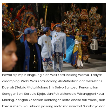
Pawai dipimpin langsung oleh Wali Kota Malang Wahyu Hidayat
didampingi Wakil Wali Kota Malang Ali Muthohirin dan Sekretaris
Daerah (Sekda) Kota Malang Erik Setyo Santoso. Penampilan
Sanggar Seni Sardulo Djojo, dan Putra Mandala Wisanggeni Kota
Malang, dengan kesenian bantengan serta aneka tari tradisi, dan
kreasi, memukau ribuan pasang mata masyarakat Surabaya dan