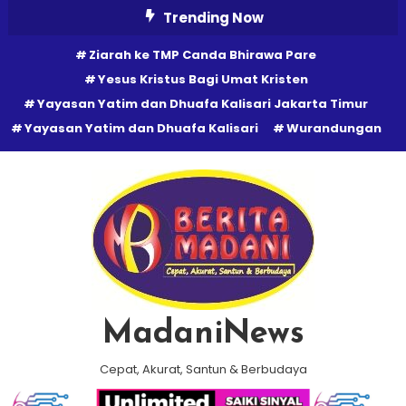
Skip
Trending Now
To
Ziarah ke TMP Canda Bhirawa Pare
Content
Yesus Kristus Bagi Umat Kristen
Yayasan Yatim dan Dhuafa Kalisari Jakarta Timur
Yayasan Yatim dan Dhuafa Kalisari
Wurandungan
MadaniNews
Cepat, Akurat, Santun & Berbudaya