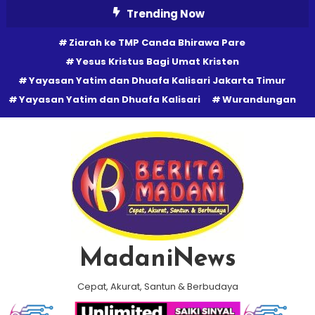
Skip
Trending Now
To
Ziarah ke TMP Canda Bhirawa Pare
Content
Yesus Kristus Bagi Umat Kristen
Yayasan Yatim dan Dhuafa Kalisari Jakarta Timur
Yayasan Yatim dan Dhuafa Kalisari
Wurandungan
MadaniNews
Cepat, Akurat, Santun & Berbudaya