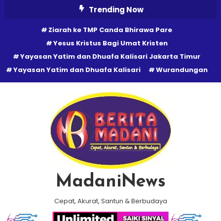
Skip
Trending Now
To
Ziarah ke TMP Canda Bhirawa Pare
Content
Yesus Kristus Bagi Umat Kristen
Yayasan Yatim dan Dhuafa Kalisari Jakarta Timur
Yayasan Yatim dan Dhuafa Kalisari
Wurandungan
MadaniNews
Cepat, Akurat, Santun & Berbudaya