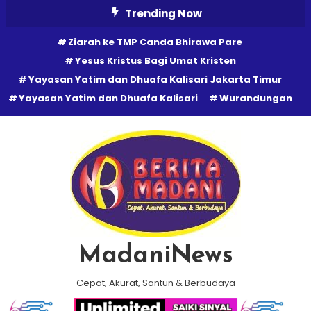
Skip
Trending Now
To
Ziarah ke TMP Canda Bhirawa Pare
Content
Yesus Kristus Bagi Umat Kristen
Yayasan Yatim dan Dhuafa Kalisari Jakarta Timur
Yayasan Yatim dan Dhuafa Kalisari
Wurandungan
MadaniNews
Cepat, Akurat, Santun & Berbudaya