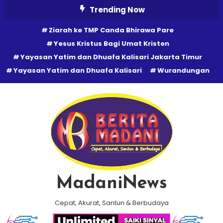
Skip
Trending Now
To
Ziarah ke TMP Canda Bhirawa Pare
Content
Yesus Kristus Bagi Umat Kristen
Yayasan Yatim dan Dhuafa Kalisari Jakarta Timur
Yayasan Yatim dan Dhuafa Kalisari
Wurandungan
MadaniNews
Cepat, Akurat, Santun & Berbudaya