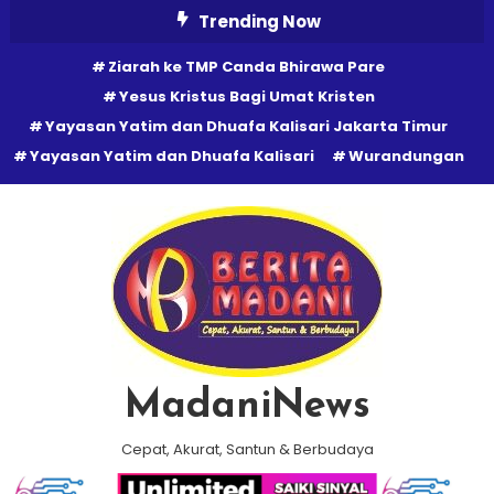
Skip
Trending Now
To
Ziarah ke TMP Canda Bhirawa Pare
Content
Yesus Kristus Bagi Umat Kristen
Yayasan Yatim dan Dhuafa Kalisari Jakarta Timur
Yayasan Yatim dan Dhuafa Kalisari
Wurandungan
MadaniNews
Cepat, Akurat, Santun & Berbudaya