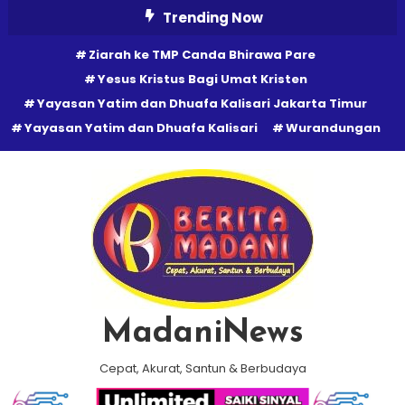
Skip
Trending Now
To
Ziarah ke TMP Canda Bhirawa Pare
Content
Yesus Kristus Bagi Umat Kristen
Yayasan Yatim dan Dhuafa Kalisari Jakarta Timur
Yayasan Yatim dan Dhuafa Kalisari
Wurandungan
MadaniNews
Cepat, Akurat, Santun & Berbudaya