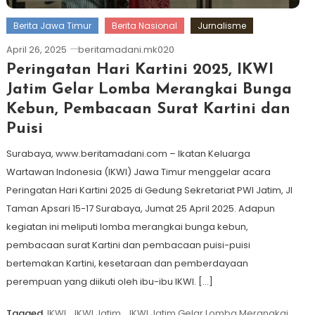
Berita Jawa Timur
Berita Nasional
Jurnalisme
April 26, 2025
beritamadani.mk020
Peringatan Hari Kartini 2025, IKWI
Jatim Gelar Lomba Merangkai Bunga
Kebun, Pembacaan Surat Kartini dan
Puisi
Surabaya, www.beritamadani.com – Ikatan Keluarga
Wartawan Indonesia (IKWI) Jawa Timur menggelar acara
Peringatan Hari Kartini 2025 di Gedung Sekretariat PWI Jatim, Jl
Taman Apsari 15-17 Surabaya, Jumat 25 April 2025. Adapun
kegiatan ini meliputi lomba merangkai bunga kebun,
pembacaan surat Kartini dan pembacaan puisi-puisi
bertemakan Kartini, kesetaraan dan pemberdayaan
perempuan yang diikuti oleh ibu-ibu IKWI. […]
Tagged
IKWI
,
IKWI Jatim
,
IKWI Jatim Gelar Lomba Merangkai