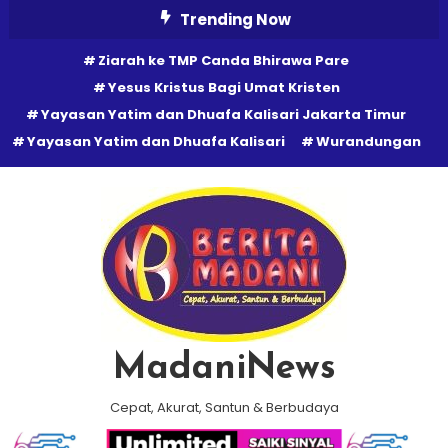
Skip
Trending Now
To
Ziarah ke TMP Canda Bhirawa Pare
Content
Yesus Kristus Bagi Umat Kristen
Yayasan Yatim dan Dhuafa Kalisari Jakarta Timur
Yayasan Yatim dan Dhuafa Kalisari
Wurandungan
MadaniNews
Cepat, Akurat, Santun & Berbudaya