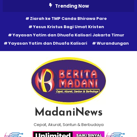
Skip
Trending Now
To
Ziarah ke TMP Canda Bhirawa Pare
Content
Yesus Kristus Bagi Umat Kristen
Yayasan Yatim dan Dhuafa Kalisari Jakarta Timur
Yayasan Yatim dan Dhuafa Kalisari
Wurandungan
MadaniNews
Cepat, Akurat, Santun & Berbudaya