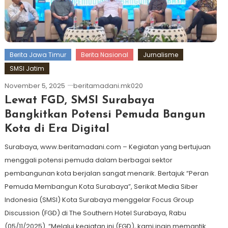
Berita Jawa Timur
Berita Nasional
Jurnalisme
SMSI Jatim
November 5, 2025
beritamadani.mk020
Lewat FGD, SMSI Surabaya
Bangkitkan Potensi Pemuda Bangun
Kota di Era Digital
Surabaya, www.beritamadani.com – Kegiatan yang bertujuan
menggali potensi pemuda dalam berbagai sektor
pembangunan kota berjalan sangat menarik. Bertajuk “Peran
Pemuda Membangun Kota Surabaya”, Serikat Media Siber
Indonesia (SMSI) Kota Surabaya menggelar Focus Group
Discussion (FGD) di The Southern Hotel Surabaya, Rabu
(05/11/2025). “Melalui kegiatan ini (FGD), kami ingin memantik