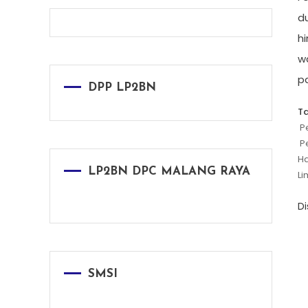
d
h
w
p
DPP LP2BN
T
P
P
Ha
LP2BN DPC MALANG RAYA
Li
D
SMSI