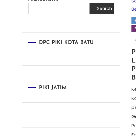
Search
Ju
DPC PIKI KOTA BATU
P
L
P
B
PIKI JATIM
K
K
pe
Gr
P
F