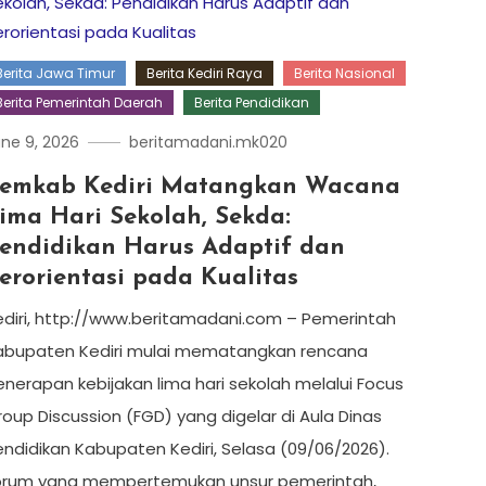
Berita Jawa Timur
Berita Kediri Raya
Berita Nasional
Berita Pemerintah Daerah
Berita Pendidikan
ne 9, 2026
beritamadani.mk020
emkab Kediri Matangkan Wacana
ima Hari Sekolah, Sekda:
endidikan Harus Adaptif dan
erorientasi pada Kualitas
ediri, http://www.beritamadani.com – Pemerintah
abupaten Kediri mulai mematangkan rencana
nerapan kebijakan lima hari sekolah melalui Focus
oup Discussion (FGD) yang digelar di Aula Dinas
endidikan Kabupaten Kediri, Selasa (09/06/2026).
orum yang mempertemukan unsur pemerintah,