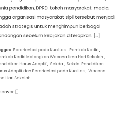
unia pendidikan, DPRD, tokoh masyarakat, media,
ingga organisasi masyarakat sipil tersebut menjadi
adah strategis untuk menghimpun berbagai
andangan sebelum kebijakan diterapkan. […]
agged
Berorientasi pada Kualitas
,
Pemkab Kediri
,
emkab Kediri Matangkan Wacana Lima Hari Sekolah
,
endidikan Harus Adaptif
,
Sekda
,
Sekda: Pendidikan
rus Adaptif dan Berorientasi pada Kualitas
,
Wacana
ma Hari Sekolah
iscover