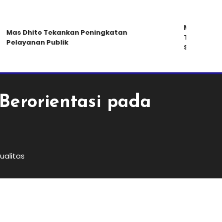
MKKS Kabupa
Mas Dhito Tekankan Peningkatan
Tak Ada Pe
Pelayanan Publik
Sertifikasi 
Berorientasi pada
ualitas