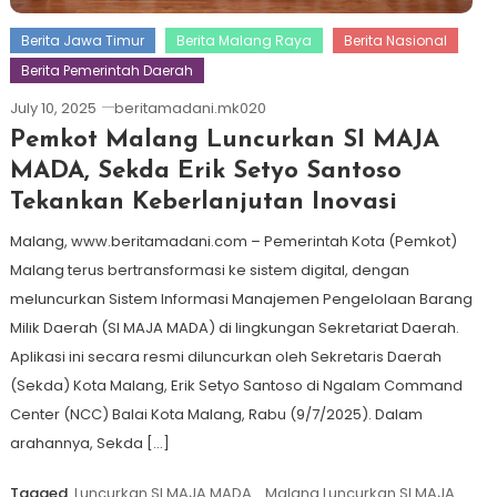
Berita Jawa Timur
Berita Malang Raya
Berita Nasional
Berita Pemerintah Daerah
July 10, 2025
beritamadani.mk020
Pemkot Malang Luncurkan SI MAJA
MADA, Sekda Erik Setyo Santoso
Tekankan Keberlanjutan Inovasi
Malang, www.beritamadani.com – Pemerintah Kota (Pemkot)
Malang terus bertransformasi ke sistem digital, dengan
meluncurkan Sistem Informasi Manajemen Pengelolaan Barang
Milik Daerah (SI MAJA MADA) di lingkungan Sekretariat Daerah.
Aplikasi ini secara resmi diluncurkan oleh Sekretaris Daerah
(Sekda) Kota Malang, Erik Setyo Santoso di Ngalam Command
Center (NCC) Balai Kota Malang, Rabu (9/7/2025). Dalam
arahannya, Sekda […]
Tagged
Luncurkan SI MAJA MADA
,
Malang Luncurkan SI MAJA