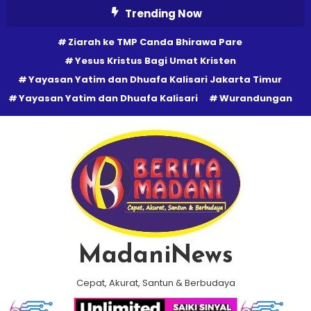
Skip
Trending Now
To
Ziarah ke TMP Canda Bhirawa Pare
Content
Yesus Kristus Bagi Umat Kristen
Yayasan Yatim dan Dhuafa Kalisari Jakarta Timur
Yayasan Yatim dan Dhuafa Kalisari
Wurandungan
MadaniNews
Cepat, Akurat, Santun & Berbudaya