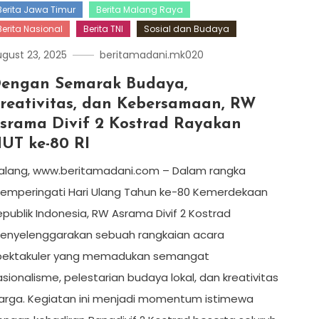
Berita Jawa Timur
Berita Malang Raya
Berita Nasional
Berita TNI
Sosial dan Budaya
gust 23, 2025
beritamadani.mk020
engan Semarak Budaya,
reativitas, dan Kebersamaan, RW
srama Divif 2 Kostrad Rayakan
UT ke-80 RI
alang, www.beritamadani.com – Dalam rangka
emperingati Hari Ulang Tahun ke-80 Kemerdekaan
publik Indonesia, RW Asrama Divif 2 Kostrad
enyelenggarakan sebuah rangkaian acara
pektakuler yang memadukan semangat
sionalisme, pelestarian budaya lokal, dan kreativitas
arga. Kegiatan ini menjadi momentum istimewa