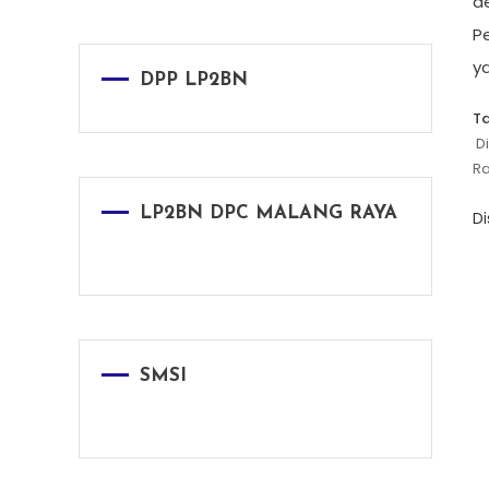
d
Pe
ya
DPP LP2BN
T
Di
Ra
LP2BN DPC MALANG RAYA
D
SMSI