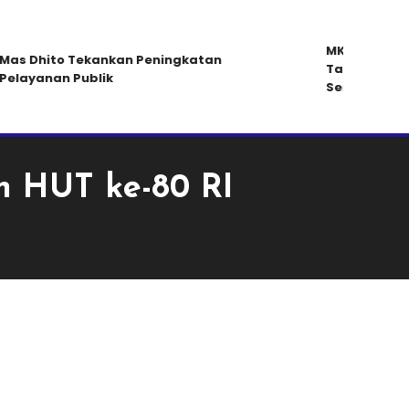
MKKS Kabupate
s Dhito Tekankan Peningkatan
Tak Ada Pemo
layanan Publik
Sertifikasi un
n HUT ke-80 RI