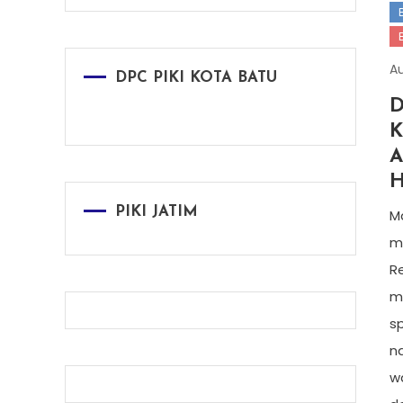
Au
DPC PIKI KOTA BATU
D
K
A
H
PIKI JATIM
M
m
Re
m
s
na
w