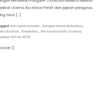
engan kehadiran Pangdivif 2 Kostrad beserta seluruh
jabat Utama, Ibu Ketua Persit dan jajaran pengurus,
ng turut […]
agged
dan kebersamaan
,
Dengan Semarak Budaya
,
vif 2 Kostrad
,
Kreativitas
,
RW Asrama Divif 2 Kostrad
yakan HUT ke-80 RI
iscover