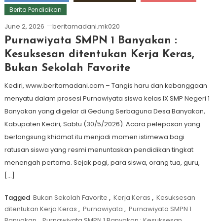
Berita Pendidikan
June 2, 2026
beritamadani.mk020
Purnawiyata SMPN 1 Banyakan :
Kesuksesan ditentukan Kerja Keras,
Bukan Sekolah Favorite
Kediri, www.beritamadani.com – Tangis haru dan kebanggaan
menyatu dalam prosesi Purnawiyata siswa kelas IX SMP Negeri 1
Banyakan yang digelar di Gedung Serbaguna Desa Banyakan,
Kabupaten Kediri, Sabtu (30/5/2026). Acara pelepasan yang
berlangsung khidmat itu menjadi momen istimewa bagi
ratusan siswa yang resmi menuntaskan pendidikan tingkat
menengah pertama. Sejak pagi, para siswa, orang tua, guru,
[…]
Tagged
Bukan Sekolah Favorite
,
Kerja Keras
,
Kesuksesan
ditentukan Kerja Keras
,
Purnawiyata
,
Purnawiyata SMPN 1
Banyakan
,
Purnawiyata SMPN 1 Banyakan : Kesuksesan