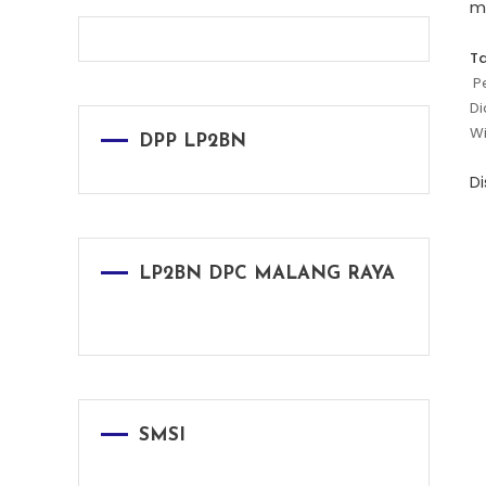
m
T
P
Di
Wi
DPP LP2BN
D
LP2BN DPC MALANG RAYA
SMSI