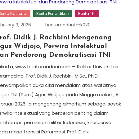
Berita Nasional
Berita Pendidikan
Berita TNI
bruary 9, 2026
beritamadani.mk020
rof. Didik J. Rachbini Mengenang
gus Widjojo, Perwira Intelektual
an Pendorong Demokratisasi TNI
akarta, www.beritamadani.com — Rektor Universitas
ramadina, Prof. Didik J. Rachbini, M.Sc., Ph.D.,
enyampaikan duka cita mendalam atas wafatnya
etjen TNI (Purn.) Agus Widjojo pada Minggu malam, 8
ebruari 2026. Ia mengenang almarhum sebagai sosok
erwira intelektual yang berperan penting dalam
embaruan pemikiran militer Indonesia, khususnya
da masa transisi Reformasi. Prof. Didik