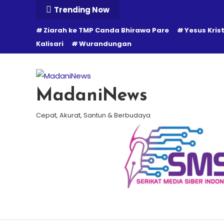
Skip
Trending Now
To
Ziarah ke TMP Canda Bhirawa Pare
Yesus Kris
Content
Kalisari
Wurandungan
MadaniNews
Cepat, Akurat, Santun & Berbudaya