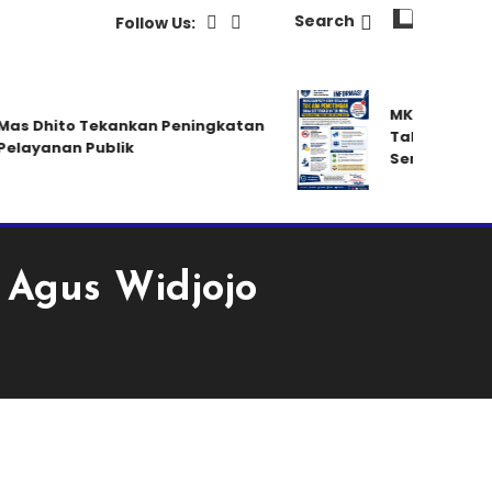
Search
Follow Us:
MKKS Kabupate
s Dhito Tekankan Peningkatan
Tak Ada Pemo
layanan Publik
Sertifikasi unt
 Agus Widjojo