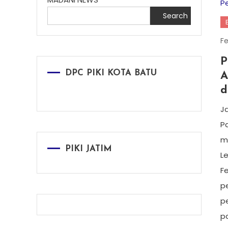
Search
Fe
P
DPC PIKI KOTA BATU
A
d
J
Pa
m
PIKI JATIM
L
F
p
p
pa