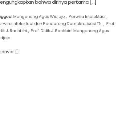
engungkapkan bahwa dirinya pertama […]
agged
Mengenang Agus Widjojo
,
Perwira Intelektual
,
erwira Intelektual dan Pendorong Demokratisasi TNI
,
Prof.
dik J. Rachbini
,
Prof. Didik J. Rachbini Mengenang Agus
djojo
iscover