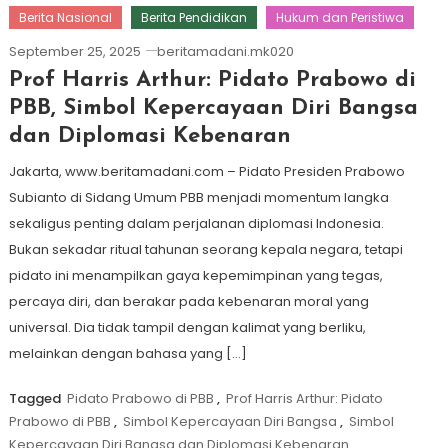
Berita Nasional
Berita Pendidikan
Hukum dan Peristiwa
September 25, 2025
beritamadani.mk020
Prof Harris Arthur: Pidato Prabowo di
PBB, Simbol Kepercayaan Diri Bangsa
dan Diplomasi Kebenaran
Jakarta, www.beritamadani.com – Pidato Presiden Prabowo
Subianto di Sidang Umum PBB menjadi momentum langka
sekaligus penting dalam perjalanan diplomasi Indonesia.
Bukan sekadar ritual tahunan seorang kepala negara, tetapi
pidato ini menampilkan gaya kepemimpinan yang tegas,
percaya diri, dan berakar pada kebenaran moral yang
universal. Dia tidak tampil dengan kalimat yang berliku,
melainkan dengan bahasa yang […]
Tagged
Pidato Prabowo di PBB
,
Prof Harris Arthur: Pidato
Prabowo di PBB
,
Simbol Kepercayaan Diri Bangsa
,
Simbol
Kepercayaan Diri Bangsa dan Diplomasi Kebenaran