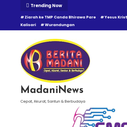
Skip
Trending Now
To
Ziarah ke TMP Canda Bhirawa Pare
Yesus Kris
Content
Kalisari
Wurandungan
MadaniNews
Cepat, Akurat, Santun & Berbudaya