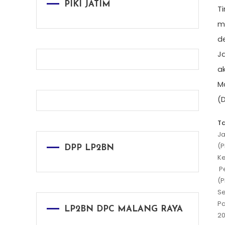
PIKI JATIM
T
m
d
J
ak
M
(
T
Ja
(P
DPP LP2BN
Ke
P
(P
Se
Pa
LP2BN DPC MALANG RAYA
2