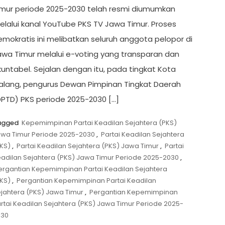
imur periode 2025-2030 telah resmi diumumkan
elalui kanal YouTube PKS TV Jawa Timur. Proses
emokratis ini melibatkan seluruh anggota pelopor di
awa Timur melalui e-voting yang transparan dan
untabel. Sejalan dengan itu, pada tingkat Kota
alang, pengurus Dewan Pimpinan Tingkat Daerah
DPTD) PKS periode 2025-2030 […]
agged
Kepemimpinan Partai Keadilan Sejahtera (PKS)
wa Timur Periode 2025-2030
,
Partai Keadilan Sejahtera
KS)
,
Partai Keadilan Sejahtera (PKS) Jawa Timur
,
Partai
adilan Sejahtera (PKS) Jawa Timur Periode 2025-2030
,
ergantian Kepemimpinan Partai Keadilan Sejahtera
KS)
,
Pergantian Kepemimpinan Partai Keadilan
jahtera (PKS) Jawa Timur
,
Pergantian Kepemimpinan
rtai Keadilan Sejahtera (PKS) Jawa Timur Periode 2025-
030