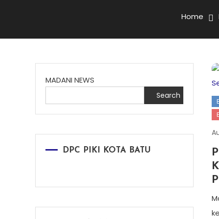
Home
MADANI NEWS
Search
Au
DPC PIKI KOTA BATU
P
K
P
M
k