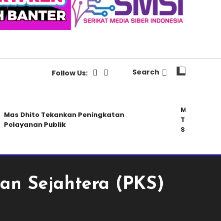
Search
Follow Us:
MKKS Kabupat
as Dhito Tekankan Peningkatan
Tak Ada Pem
elayanan Publik
Sertifikasi u
an Sejahtera (PKS)