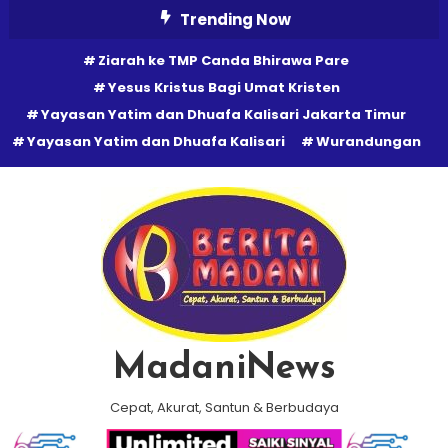
Skip
Trending Now
To
Ziarah ke TMP Canda Bhirawa Pare
Content
Yesus Kristus Bagi Umat Kristen
Yayasan Yatim dan Dhuafa Kalisari Jakarta Timur
Yayasan Yatim dan Dhuafa Kalisari
Wurandungan
MadaniNews
Cepat, Akurat, Santun & Berbudaya