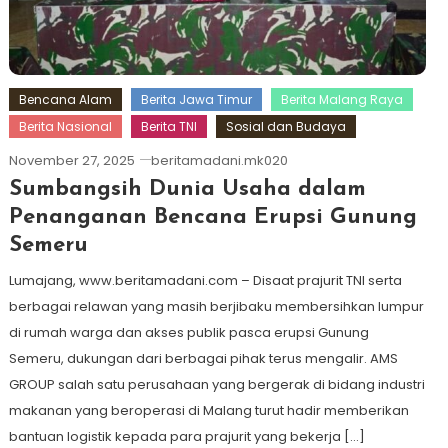
Bencana Alam
Berita Jawa Timur
Berita Malang Raya
Berita Nasional
Berita TNI
Sosial dan Budaya
November 27, 2025
beritamadani.mk020
Sumbangsih Dunia Usaha dalam
Penanganan Bencana Erupsi Gunung
Semeru
Lumajang, www.beritamadani.com – Disaat prajurit TNI serta
berbagai relawan yang masih berjibaku membersihkan lumpur
di rumah warga dan akses publik pasca erupsi Gunung
Semeru, dukungan dari berbagai pihak terus mengalir. AMS
GROUP salah satu perusahaan yang bergerak di bidang industri
makanan yang beroperasi di Malang turut hadir memberikan
bantuan logistik kepada para prajurit yang bekerja […]