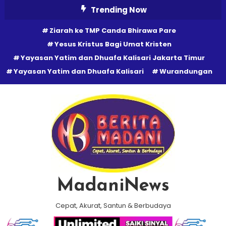
Skip
Trending Now
To
Ziarah ke TMP Canda Bhirawa Pare
Content
Yesus Kristus Bagi Umat Kristen
Yayasan Yatim dan Dhuafa Kalisari Jakarta Timur
Yayasan Yatim dan Dhuafa Kalisari
Wurandungan
MadaniNews
Cepat, Akurat, Santun & Berbudaya