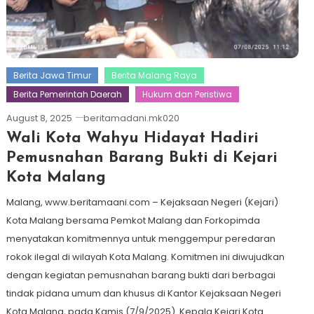
Berita Jawa Timur
Berita Malang Raya
Berita Pemerintah Daerah
Hukum dan Peristiwa
August 8, 2025
beritamadani.mk020
Wali Kota Wahyu Hidayat Hadiri
Pemusnahan Barang Bukti di Kejari
Kota Malang
Malang, www.beritamaani.com – Kejaksaan Negeri (Kejari)
Kota Malang bersama Pemkot Malang dan Forkopimda
menyatakan komitmennya untuk menggempur peredaran
rokok ilegal di wilayah Kota Malang. Komitmen ini diwujudkan
dengan kegiatan pemusnahan barang bukti dari berbagai
tindak pidana umum dan khusus di Kantor Kejaksaan Negeri
Kota Malang, pada Kamis (7/9/2025). Kepala Kejari Kota