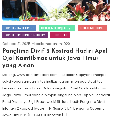
Berita Jawa Timur
Berita Malang Raya
Berita Nasional
Berita Pemerintah Daerah
Berita TNI
October 31, 2025
beritamadani.mk020
Panglima Divif 2 Kostrad Hadiri Apel
Ojol Kamtibmas untuk Jawa Timur
yang Aman
Malang, www.beritamadani.com — Stadion Gajayana menjadi
saksi kebersamaan lintas institusi dalam menjaga stabilitas
keamanan Jawa Timur. Dalam kegiatan Apel Ojol Kamtibmas
Jaga Jawa Timur yang dipimpin langsung oleh Kapolri Jenderal
Polisi Drs. Listyo Sigit Prabowo, M.Si., turut hadir Panglima Divisi
Infanteri 2 Kostrad, Mayjen TNI Susilo, S.I.P., bersama Gubernur
Jawa Timur Dr. (H.C.UA) Hj. Khofifah […]