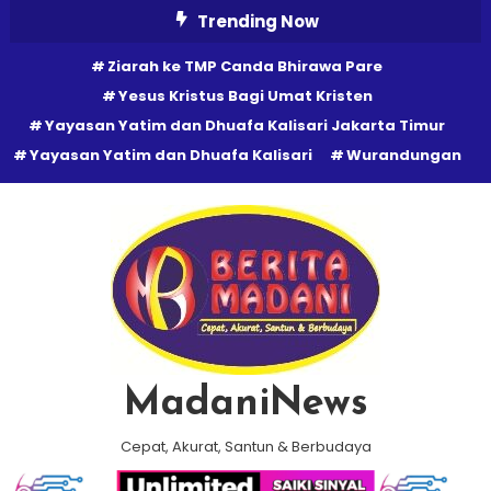
Skip
Trending Now
To
Ziarah ke TMP Canda Bhirawa Pare
Content
Yesus Kristus Bagi Umat Kristen
Yayasan Yatim dan Dhuafa Kalisari Jakarta Timur
Yayasan Yatim dan Dhuafa Kalisari
Wurandungan
MadaniNews
Cepat, Akurat, Santun & Berbudaya