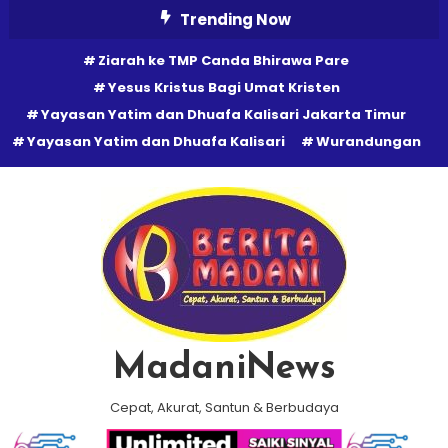
Skip
Trending Now
To
Ziarah ke TMP Canda Bhirawa Pare
Content
Yesus Kristus Bagi Umat Kristen
Yayasan Yatim dan Dhuafa Kalisari Jakarta Timur
Yayasan Yatim dan Dhuafa Kalisari
Wurandungan
MadaniNews
Cepat, Akurat, Santun & Berbudaya