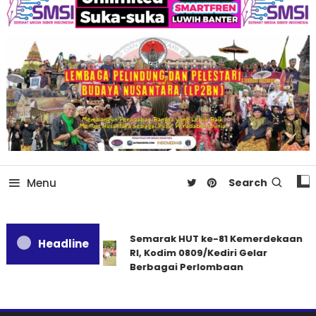
Menu
Search
Semarak HUT ke-81 Kemerdekaan
Headline
RI, Kodim 0809/Kediri Gelar
Berbagai Perlombaan