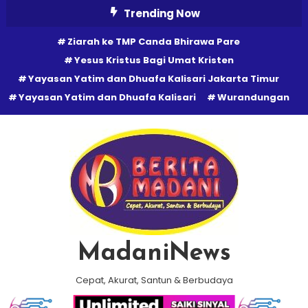
Skip
Trending Now
To
Ziarah ke TMP Canda Bhirawa Pare
Content
Yesus Kristus Bagi Umat Kristen
Yayasan Yatim dan Dhuafa Kalisari Jakarta Timur
Yayasan Yatim dan Dhuafa Kalisari
Wurandungan
MadaniNews
Cepat, Akurat, Santun & Berbudaya