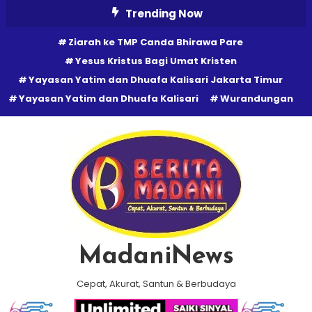
Skip
Trending Now
To
Ziarah ke TMP Canda Bhirawa Pare
Content
Yesus Kristus Bagi Umat Kristen
Yayasan Yatim dan Dhuafa Kalisari Jakarta Timur
Yayasan Yatim dan Dhuafa Kalisari
Wurandungan
MadaniNews
Cepat, Akurat, Santun & Berbudaya