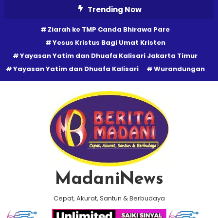
Skip
Trending Now
To
Ziarah ke TMP Canda Bhirawa Pare
Content
Yesus Kristus Bagi Umat Kristen
Yayasan Yatim dan Dhuafa Kalisari Jakarta Timur
Yayasan Yatim dan Dhuafa Kalisari
Wurandungan
MadaniNews
Cepat, Akurat, Santun & Berbudaya