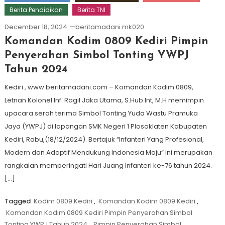
Berita Pendidikan
Berita TNI
December 18, 2024
beritamadani.mk020
Komandan Kodim 0809 Kediri Pimpin
Penyerahan Simbol Tonting YWPJ
Tahun 2024
Kediri , www.beritamadani.com – Komandan Kodim 0809,
Letnan Kolonel Inf. Ragil Jaka Utama, S.Hub.Int, M.H memimpin
upacara serah terima Simbol Tonting Yuda Wastu Pramuka
Jaya (YWPJ) di lapangan SMK Negeri 1 Plosoklaten Kabupaten
Kediri, Rabu,(18/12/2024). Bertajuk “Infanteri Yang Profesional,
Modern dan Adaptif Mendukung Indonesia Maju” ini merupakan
rangkaian memperingati Hari Juang Infanteri ke-76 tahun 2024.
[…]
Tagged
Kodim 0809 Kediri
,
Komandan Kodim 0809 Kediri
,
Komandan Kodim 0809 Kediri Pimpin Penyerahan Simbol
Tonting YWPJ Tahun 2024
,
Pimpin Penyerahan Simbol