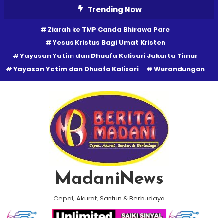
Skip
Trending Now
To
Ziarah ke TMP Canda Bhirawa Pare
Content
Yesus Kristus Bagi Umat Kristen
Yayasan Yatim dan Dhuafa Kalisari Jakarta Timur
Yayasan Yatim dan Dhuafa Kalisari
Wurandungan
MadaniNews
Cepat, Akurat, Santun & Berbudaya