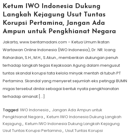
Ketum IWO Indonesia Dukung
Langkah Kejagung Usut Tuntas
Korupsi Pertamina, Jangan Ada
Ampun untuk Pengkhianat Negara
Jakarta, www.beritamadani.com – Ketua Umum Ikatan
Wartawan Online Indonesia (IWO Indonesia), Dr. NR. Icang
Rahardian, S.H., M.H., S.Akun., memberikan dukungan penuh
terhadap langkah tegas Kejaksaan Agung dalam mengusut
tuntas skandal korupsi tata kelola minyak mentah di tubuh PT
Pertamina. Skandal yang menyeret sejumlah eks petinggi BUMN
migas tersebut dinilai sebagai bentuk nyata pengkhianatan
terhadap amanat […]
Tagged
IWO Indonesia
,
Jangan Ada Ampun untuk
Pengkhianat Negara
,
Ketum IWO Indonesia Dukung Langkah
Kejagung
,
Ketum IWO Indonesia Dukung Langkah Kejagung
Usut Tuntas Korupsi Pertamina
,
Usut Tuntas Korupsi