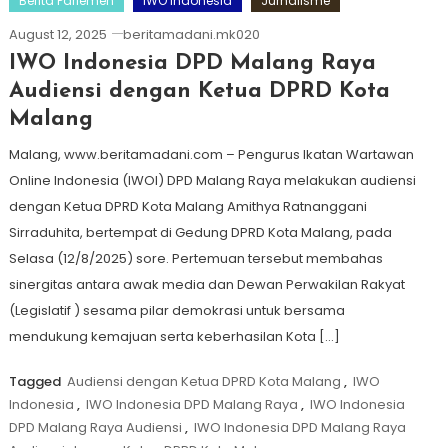
Berita Parlemen
IWO Indonesia
Jurnalisme
August 12, 2025
beritamadani.mk020
IWO Indonesia DPD Malang Raya
Audiensi dengan Ketua DPRD Kota
Malang
Malang, www.beritamadani.com – Pengurus Ikatan Wartawan
Online Indonesia (IWOI) DPD Malang Raya melakukan audiensi
dengan Ketua DPRD Kota Malang Amithya Ratnanggani
Sirraduhita, bertempat di Gedung DPRD Kota Malang, pada
Selasa (12/8/2025) sore. Pertemuan tersebut membahas
sinergitas antara awak media dan Dewan Perwakilan Rakyat
(Legislatif ) sesama pilar demokrasi untuk bersama
mendukung kemajuan serta keberhasilan Kota […]
Tagged
Audiensi dengan Ketua DPRD Kota Malang
,
IWO
Indonesia
,
IWO Indonesia DPD Malang Raya
,
IWO Indonesia
DPD Malang Raya Audiensi
,
IWO Indonesia DPD Malang Raya