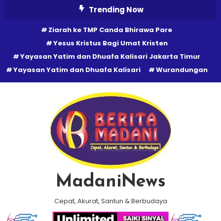
Skip
Trending Now
To
Ziarah ke TMP Canda Bhirawa Pare
Content
Yesus Kristus Bagi Umat Kristen
Yayasan Yatim dan Dhuafa Kalisari Jakarta Timur
Yayasan Yatim dan Dhuafa Kalisari
Wurandungan
MadaniNews
Cepat, Akurat, Santun & Berbudaya