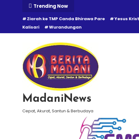
Skip
Trending Now
To
Ziarah ke TMP Canda Bhirawa Pare
Yesus Kris
Content
Kalisari
Wurandungan
MadaniNews
Cepat, Akurat, Santun & Berbudaya