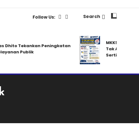
Search
Follow Us:
MKKS Kabupaten K
hito Tekankan Peningkatan
Tak Ada Pemoton
anan Publik
Sertifikasi untuk 
k