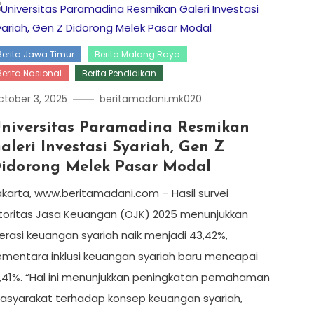
Berita Jawa Timur
Berita Malang Raya
Berita Nasional
Berita Pendidikan
tober 3, 2025
beritamadani.mk020
niversitas Paramadina Resmikan
aleri Investasi Syariah, Gen Z
idorong Melek Pasar Modal
akarta, www.beritamadani.com – Hasil survei
toritas Jasa Keuangan (OJK) 2025 menunjukkan
terasi keuangan syariah naik menjadi 43,42%,
ementara inklusi keuangan syariah baru mencapai
3,41%. “Hal ini menunjukkan peningkatan pemahaman
asyarakat terhadap konsep keuangan syariah,