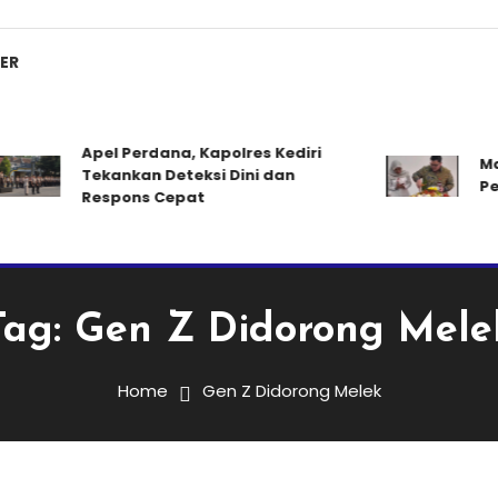
ER
Apel Perdana, Kapolres Kediri
Mas D
Tekankan Deteksi Dini dan
Pelay
Respons Cepat
Tag:
Gen Z Didorong Mele
Home
Gen Z Didorong Melek