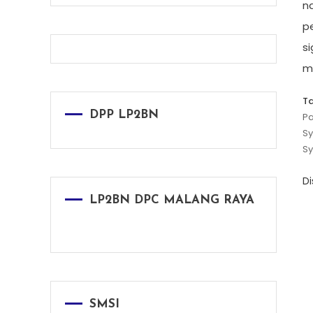
n
p
si
m
T
DPP LP2BN
Pa
Sy
Sy
D
LP2BN DPC MALANG RAYA
SMSI