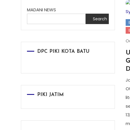
MADANI NEWS
Search
Oc
DPC PIKI KOTA BATU
U
G
D
J
O
PIKI JATIM
li
s
1
m