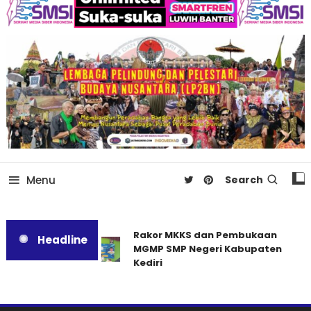
Menu
Search
Rakor MKKS dan Pembukaan
Headline
MGMP SMP Negeri Kabupaten
Kediri