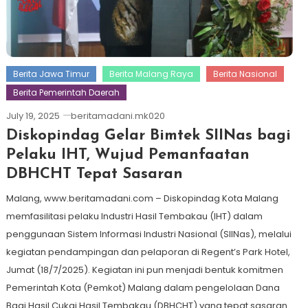
Berita Jawa Timur
Berita Malang Raya
Berita Nasional
Berita Pemerintah Daerah
July 19, 2025
beritamadani.mk020
Diskopindag Gelar Bimtek SIINas bagi
Pelaku IHT, Wujud Pemanfaatan
DBHCHT Tepat Sasaran
Malang, www.beritamadani.com – Diskopindag Kota Malang
memfasilitasi pelaku Industri Hasil Tembakau (IHT) dalam
penggunaan Sistem Informasi Industri Nasional (SIINas), melalui
kegiatan pendampingan dan pelaporan di Regent’s Park Hotel,
Jumat (18/7/2025). Kegiatan ini pun menjadi bentuk komitmen
Pemerintah Kota (Pemkot) Malang dalam pengelolaan Dana
Bagi Hasil Cukai Hasil Tembakau (DBHCHT) yang tepat sasaran.