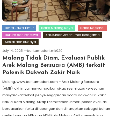
Berita Jawa Timur
Berita Malang Raya
Berita Nasional
Hukum dan Peristiwa
Kerukunan Antar Umat Beragama
Sosial dan Budaya
July 14, 2025
beritamadani.mk020
Malang Tidak Diam, Evaluasi Publik
Arek Malang Bersuara (AMB) terkait
Polemik Dakwah Zakir Naik
Malang, www.beritamadani.com – Arek Malang Bersuara
(AMB), akhirnya menyampaikan sikap resmi atas keresahan
masyarakat terkait penyelenggaraan acara dakwah Dr. Zakir
Naik di Kota Malang. Sikap resmi tersebut merupakan evaluasi
berdasarkan fakta di lapangan dan diharapkan sebagai bahan
pertimbangan APH dan ADH Kota Malang. AMB menyatakan