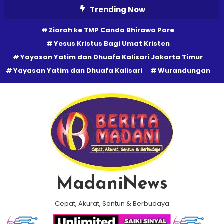
Skip
Trending Now
To
Ziarah ke TMP Canda Bhirawa Pare
Content
Yesus Kristus Bagi Umat Kristen
Yayasan Yatim dan Dhuafa Kalisari Jakarta Timur
Yayasan Yatim dan Dhuafa Kalisari
Wurandungan
MadaniNews
Cepat, Akurat, Santun & Berbudaya