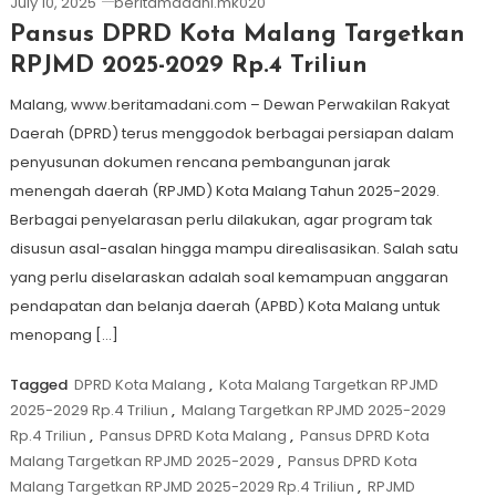
July 10, 2025
beritamadani.mk020
Pansus DPRD Kota Malang Targetkan
RPJMD 2025-2029 Rp.4 Triliun
Malang, www.beritamadani.com – Dewan Perwakilan Rakyat
Daerah (DPRD) terus menggodok berbagai persiapan dalam
penyusunan dokumen rencana pembangunan jarak
menengah daerah (RPJMD) Kota Malang Tahun 2025-2029.
Berbagai penyelarasan perlu dilakukan, agar program tak
disusun asal-asalan hingga mampu direalisasikan. Salah satu
yang perlu diselaraskan adalah soal kemampuan anggaran
pendapatan dan belanja daerah (APBD) Kota Malang untuk
menopang […]
Tagged
DPRD Kota Malang
,
Kota Malang Targetkan RPJMD
2025-2029 Rp.4 Triliun
,
Malang Targetkan RPJMD 2025-2029
Rp.4 Triliun
,
Pansus DPRD Kota Malang
,
Pansus DPRD Kota
Malang Targetkan RPJMD 2025-2029
,
Pansus DPRD Kota
Malang Targetkan RPJMD 2025-2029 Rp.4 Triliun
,
RPJMD