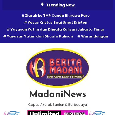
Skip
Trending Now
To
Ziarah ke TMP Canda Bhirawa Pare
Content
Yesus Kristus Bagi Umat Kristen
Yayasan Yatim dan Dhuafa Kalisari Jakarta Timur
Yayasan Yatim dan Dhuafa Kalisari
Wurandungan
MadaniNews
Cepat, Akurat, Santun & Berbudaya