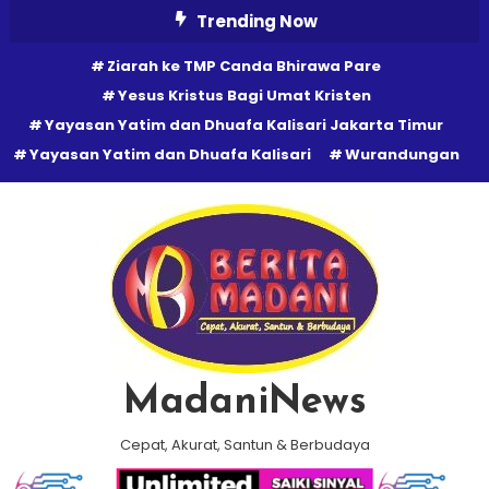
Skip
Trending Now
To
Ziarah ke TMP Canda Bhirawa Pare
Content
Yesus Kristus Bagi Umat Kristen
Yayasan Yatim dan Dhuafa Kalisari Jakarta Timur
Yayasan Yatim dan Dhuafa Kalisari
Wurandungan
MadaniNews
Cepat, Akurat, Santun & Berbudaya