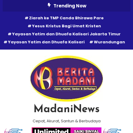
Skip
Trending Now
To
Ziarah ke TMP Canda Bhirawa Pare
Content
Yesus Kristus Bagi Umat Kristen
Yayasan Yatim dan Dhuafa Kalisari Jakarta Timur
Yayasan Yatim dan Dhuafa Kalisari
Wurandungan
MadaniNews
Cepat, Akurat, Santun & Berbudaya