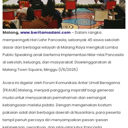
Malang,
www.beritamadani.com
– Dalam rangka
memperingati Hari Lahir Pancasila, sebanyak 45 siswa sekolah
dasar dari berbagai wilayah di Malang Raya mengikuti Lomba
Public Speaking anak bertema Implementasi Nilai-nilai Pancasila
di sekolah, keluarga, dan masyarakat. Diselenggarakan di
Malang Town Square, Minggu (1/6/2025).
Acara ini digelar oleh Forum Komunikasi Antar Umat Beragama
(FKAUB) Malang, menjadi panggung inspiratif bagi generasi
muda untuk menyuarakan pemahaman dan semangat
kebangsaan melalui pidato. Dengan mengenakan kostum
pakaian adat dari berbagai daerah di Nusantara, para peserta
tampil penuh percaya diri menyampaikan pesan-pesan
kebinekaan, persatuan, dan nilai-nilai luhur Pancasila.