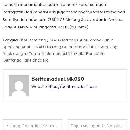
semakin menambah suasana semarak kebersamaan.
Peringatan Hari Pancasila ini juga mendapat sponsor utama dari
Bank Syariah Indonesia (BSI) KCP Malang Sutoyo, dan Ir. Andreas
Eddy Susetyo. M.M., anggota DPR RI.(gis-bmk)
Tagged
FKAUB Malang
,
FKAUB Malang Gelar Lomba Public
Speaking Anak
,
FKAUB Malang Gelar Lomba Public Speaking
Anak dengan Tema Implementasi Nilai-nilai Pancasila
,
Semarak Hari Pancasila
Beritamadani.mk020
Website
https://beritamadani.com
Post
Icang Rahardian Ketum IWO Indonesia, Raih Lima Sertifikat Keahlian Hukum dari ESAS Management
Tinjau Anjungan Air Siap Minum Tugu Tirta, Komisi A DPRD Jawa Timur Sebut Layak Jadi Percontohan Daerah Lain