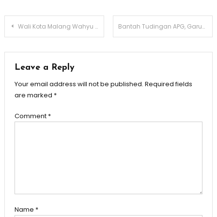
Post
Wali Kota Malang Wahyu Hidayat Paparkan RPJMD saat Paripurna
Bantah Tudingan APG, Garuda Indonesia Tegaskan Rekrutmen Sesuai GCG
navigation
Leave a Reply
Your email address will not be published.
Required fields
are marked
*
Comment
*
Name
*