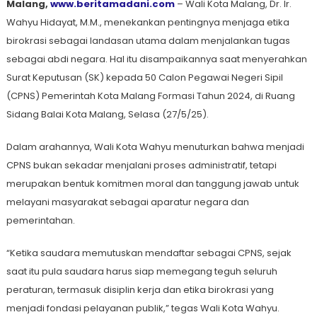
Malang,
www.beritamadani.com
– Wali Kota Malang, Dr. Ir.
Wahyu Hidayat, M.M., menekankan pentingnya menjaga etika
birokrasi sebagai landasan utama dalam menjalankan tugas
sebagai abdi negara. Hal itu disampaikannya saat menyerahkan
Surat Keputusan (SK) kepada 50 Calon Pegawai Negeri Sipil
(CPNS) Pemerintah Kota Malang Formasi Tahun 2024, di Ruang
Sidang Balai Kota Malang, Selasa (27/5/25).
Dalam arahannya, Wali Kota Wahyu menuturkan bahwa menjadi
CPNS bukan sekadar menjalani proses administratif, tetapi
merupakan bentuk komitmen moral dan tanggung jawab untuk
melayani masyarakat sebagai aparatur negara dan
pemerintahan.
“Ketika saudara memutuskan mendaftar sebagai CPNS, sejak
saat itu pula saudara harus siap memegang teguh seluruh
peraturan, termasuk disiplin kerja dan etika birokrasi yang
menjadi fondasi pelayanan publik,” tegas Wali Kota Wahyu.