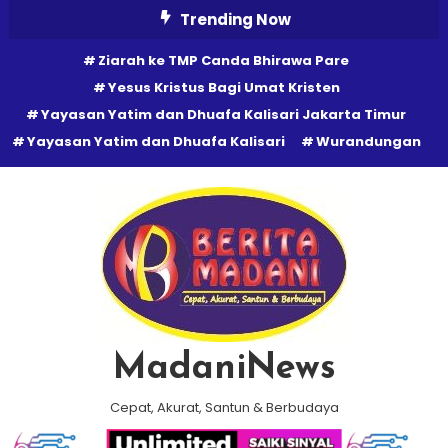
Skip
Trending Now
To
Ziarah ke TMP Canda Bhirawa Pare
Content
Yesus Kristus Bagi Umat Kristen
Yayasan Yatim dan Dhuafa Kalisari Jakarta Timur
Yayasan Yatim dan Dhuafa Kalisari
Wurandungan
MadaniNews
Cepat, Akurat, Santun & Berbudaya