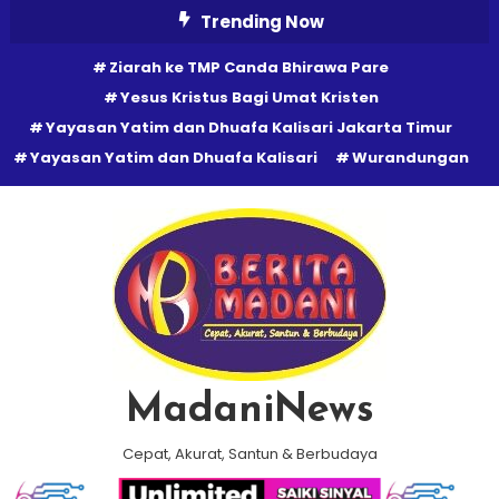
Skip
Trending Now
To
Ziarah ke TMP Canda Bhirawa Pare
Content
Yesus Kristus Bagi Umat Kristen
Yayasan Yatim dan Dhuafa Kalisari Jakarta Timur
Yayasan Yatim dan Dhuafa Kalisari
Wurandungan
MadaniNews
Cepat, Akurat, Santun & Berbudaya