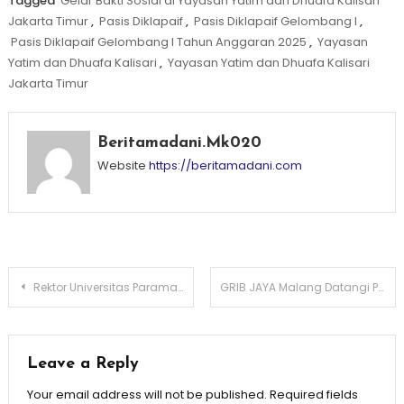
Tagged
Gelar Bakti Sosial di Yayasan Yatim dan Dhuafa Kalisari
Jakarta Timur
,
Pasis Diklapaif
,
Pasis Diklapaif Gelombang I
,
Pasis Diklapaif Gelombang I Tahun Anggaran 2025
,
Yayasan
Yatim dan Dhuafa Kalisari
,
Yayasan Yatim dan Dhuafa Kalisari
Jakarta Timur
Beritamadani.mk020
Website
https://beritamadani.com
Post
Rektor Universitas Paramadina Prof. Didik J. Racbini, Indonesia Kehilangan Sosok Ekonom Kritis Kwik Kian Gie
GRIB JAYA Malang Datangi Polesta Malang Kota, Kawal Dugaan Pencemaran Lingkungan di TPA Supiturang
navigation
Leave a Reply
Your email address will not be published.
Required fields